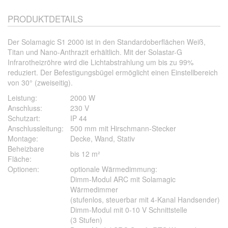
PRODUKTDETAILS
Der Solamagic S1 2000 ist in den Standardoberflächen Weiß,
Titan und Nano-Anthrazit erhältlich. Mit der Solastar-G
Infrarotheizröhre wird die Lichtabstrahlung um bis zu 99%
reduziert. Der Befestigungsbügel ermöglicht einen Einstellbereich
von 30° (zweiseitig).
Leistung:
2000 W
Anschluss:
230 V
Schutzart:
IP 44
Anschlussleitung:
500 mm mit Hirschmann-Stecker
Montage:
Decke, Wand, Stativ
Beheizbare
bis 12 m²
Fläche:
Optionen:
optionale Wärmedimmung:
Dimm-Modul ARC mit Solamagic
Wärmedimmer
(stufenlos, steuerbar mit 4-Kanal Handsender)
Dimm-Modul mit 0-10 V Schnittstelle
(3 Stufen)