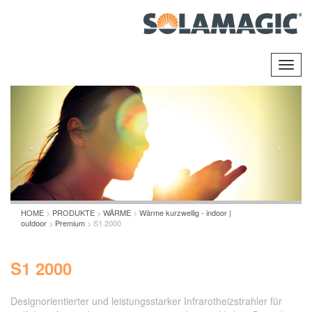
Toggl
navig
HOME
>
PRODUKTE
>
WÄRME
>
Wärme kurzwellig - indoor |
outdoor
>
Premium
> S1 2000
S1 2000
Designorientierter und leistungsstarker Infrarotheizstrahler für