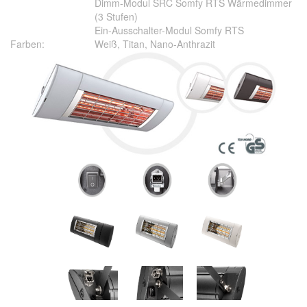
Dimm-Modul SRC Somfy RTS Wärmedimmer
(3 Stufen)
Ein-Ausschalter-Modul Somfy RTS
Farben:
Weiß, Titan, Nano-Anthrazit