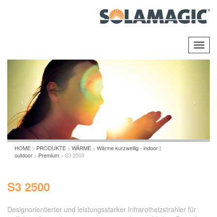
Toggl
navig
HOME
>
PRODUKTE
>
WÄRME
>
Wärme kurzwellig - indoor |
outdoor
>
Premium
> S3 2500
S3 2500
Designorientierter und leistungsstarker Infrarotheizstrahler für