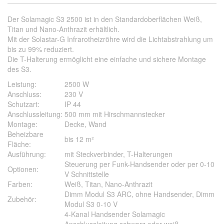
Der Solamagic S3 2500 ist in den Standardoberflächen Weiß,
Titan und Nano-Anthrazit erhältlich.
Mit der Solastar-G Infrarotheizröhre wird die Lichtabstrahlung um
bis zu 99% reduziert.
Die T-Halterung ermöglicht eine einfache und sichere Montage
des S3.
Leistung:
2500 W
Anschluss:
230 V
Schutzart:
IP 44
Anschlussleitung:
500 mm mit Hirschmannstecker
Montage:
Decke, Wand
Beheizbare
bis 12 m²
Fläche:
Ausführung:
mit Steckverbinder, T-Halterungen
Steuerung per Funk-Handsender oder per 0-10
Optionen:
V Schnittstelle
Farben:
Weiß, Titan, Nano-Anthrazit
Dimm Modul S3 ARC, ohne Handsender, Dimm
Zubehör:
Modul S3 0-10 V
4-Kanal Handsender Solamagic